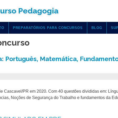
urso Pedagogia
TO
PREPARATÓRIOS PARA CONCURSOS
BLOG
SU
oncurso
: Português, Matemática, Fundamento
e de Cascavel/PR em 2020. Com 40 questões divididas em: Líng
iências, Noções de Segurança do Trabalho e fundamentos da Ed
!