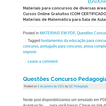
BAIXA
Materiais para concursos de diversas áre
Cursos Online Gratuitos (COM CERTIFICADO
Materiais de Matemática para Sala de Aula
Posted in
MATERIAIS EM PDF
,
Questões Concu
Tagged
fundamentos da educação para concu
concurso
,
português para concurso
,
prova comple
imprimir
Leave a comment
Questões Concurso Pedagogia:
Posted on
2 de janeiro de 2021
by
QC Pedagogia
Neste post disponibilizamos um simulado em PD
Acentuação, … para você baixar. Clique no link 