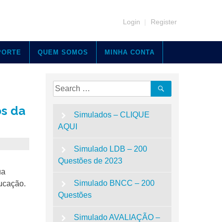
Login
|
Register
PORTE
QUEM SOMOS
MINHA CONTA
Search
Search
for:
s da
Simulados – CLIQUE
AQUI
Simulado LDB – 200
Questões de 2023
ua
Simulado BNCC – 200
ucação.
Questões
Simulado AVALIAÇÃO –