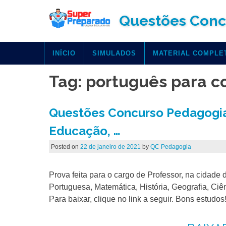
Skip
Questões Conc
to
content
INÍCIO
SIMULADOS
MATERIAL COMPLE
Tag:
português para c
Questões Concurso Pedagogia
Educação, …
Posted on
22 de janeiro de 2021
by
QC Pedagogia
Prova feita para o cargo de Professor, na cidad
Portuguesa, Matemática, História, Geografia, C
Para baixar, clique no link a seguir. Bons estudos