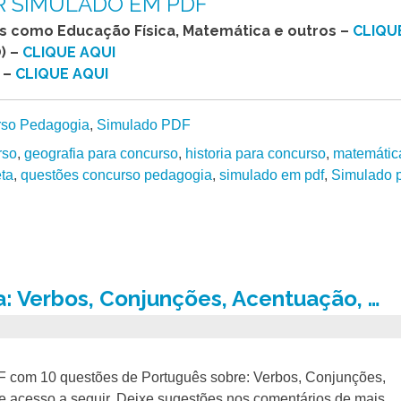
R SIMULADO EM PDF
as como Educação Física, Matemática e outros –
CLIQU
) –
CLIQUE AQUI
 –
CLIQUE AQUI
rso Pedagogia
,
Simulado PDF
rso
,
geografia para concurso
,
historia para concurso
,
matemátic
ta
,
questões concurso pedagogia
,
simulado em pdf
,
Simulado 
 Verbos, Conjunções, Acentuação, …
F com 10 questões de Português sobre: Verbos, Conjunções,
de acesso a seguir. Deixe sugestões nos comentários de mais