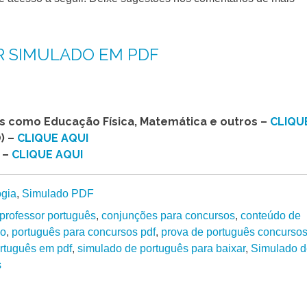
R SIMULADO EM PDF
as como Educação Física, Matemática e outros –
CLIQU
) –
CLIQUE AQUI
 –
CLIQUE AQUI
gia
,
Simulado PDF
professor português
,
conjunções para concursos
,
conteúdo de
so
,
português para concursos pdf
,
prova de português concurso
rtuguês em pdf
,
simulado de português para baixar
,
Simulado d
s