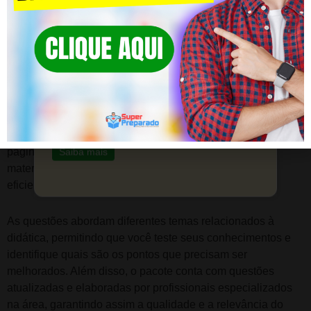
Preparação Para Concursos:
COMECE HOJE!
CLIQUE AQUI | Supere os
Pacote de Questões
Concursos com ESTES
SIMULADOS
Se você está se preparando para provas na área da
Esteja pronto para conquistar sua vaga com
educação, não pode deixar de conferir o pacote com 200
nosso auxílio.
questões de provas da área da educação disponível na
página
Questões de Concurso – Didática
. Com esse
Saiba mais
material, você poderá revisar e se preparar de forma
eficiente para os desafios que estarão por vir.
As questões abordam diferentes temas relacionados à
didática, permitindo que você teste seus conhecimentos e
identifique quais são os pontos que precisam ser
melhorados. Além disso, o pacote conta com questões
atualizadas e elaboradas por profissionais especializados
na área, garantindo assim a qualidade e a relevância do