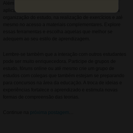
Além disso, aproveite a tecnologia a seu favor. Existem
aplicativos e plataformas digitais que podem auxiliar na
organização do estudo, na realização de exercícios e até
mesmo no acesso a materiais complementares. Explore
essas ferramentas e escolha aquelas que melhor se
adequem ao seu estilo de aprendizagem.
Lembre-se também que a interação com outros estudantes
pode ser muito enriquecedora. Participe de grupos de
estudo, fóruns online ou até mesmo crie um grupo de
estudos com colegas que também estejam se preparando
para concursos na área da educação. A troca de ideias e
experiências fortalece o aprendizado e estimula novas
formas de compreensão das teorias.
Continue na
próxima postagem
…