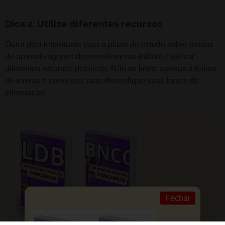
Dica 2: Utilize diferentes recursos
Outra dica importante para o plano de estudo sobre teorias
de aprendizagem e desenvolvimento infantil é utilizar
diferentes recursos didáticos. Não se limite apenas à leitura
de teorias e conceitos, mas diversifique suas fontes de
informação.
Fechar