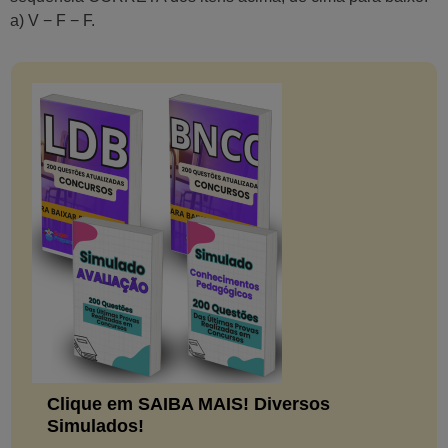
a) V − F − F.
Clique em SAIBA MAIS! Diversos
Simulados!