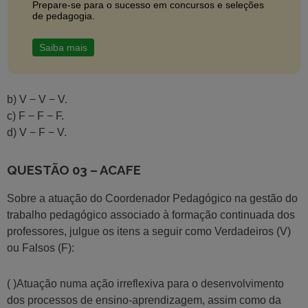
Prepare-se para o sucesso em concursos e seleções
de pedagogia.
Saiba mais
b) V − V − V.
c) F − F − F.
d) V − F − V.
QUESTÃO 03 – ACAFE
Sobre a atuação do Coordenador Pedagógico na gestão do
trabalho pedagógico associado à formação continuada dos
professores, julgue os itens a seguir como Verdadeiros (V)
ou Falsos (F):
( )Atuação numa ação irreflexiva para o desenvolvimento
dos processos de ensino-aprendizagem, assim como da