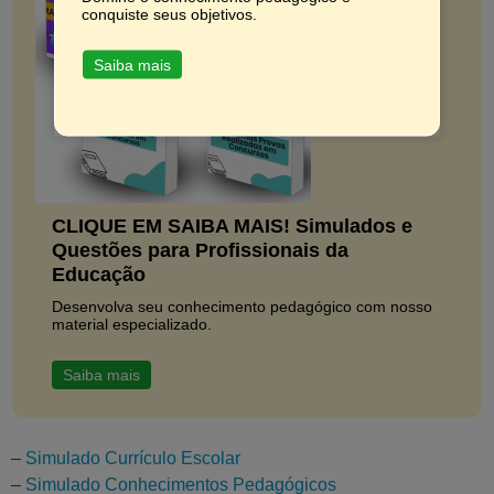
conquiste seus objetivos.
Saiba mais
CLIQUE EM SAIBA MAIS! Simulados e
Questões para Profissionais da
Educação
Desenvolva seu conhecimento pedagógico com nosso
material especializado.
Saiba mais
–
Simulado Currículo Escolar
–
Simulado Conhecimentos Pedagógicos