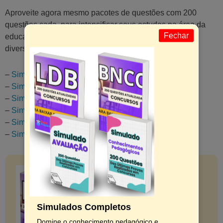
Aproveite agora mesmo pacotes de questões com 200
questões cada, para intensificar seus estudos na área da
Fechar
educação e se preparar para concursos e provas sobre
diversos assuntos pedagógicos!
–
Simulado LDB
–
Simulado BNCC
–
Simulado Avaliação
–
Simulado Planejamento/Plano
–
Simulado Tendências Pedagógicas
–
Simulado Didática
Simulados Completos
Domine o conhecimento pedagógico e