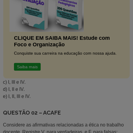
CLIQUE EM SAIBA MAIS! Estude com
Foco e Organização
Conquiste sua carreira na educação com nossa ajuda.
Saiba mais
c) I, III e IV.
d) I, II e IV.
e) I, II, III e IV.
QUESTÃO 02 – ACAFE
Considere as afirmativas relacionadas a ética no trabalho
docente. Registre V, para verdadeiras, e F, para falsas: