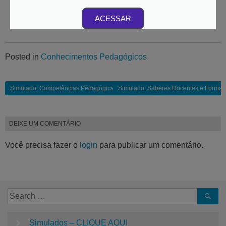
ACESSAR
Posted in
Conhecimentos Pedagógicos
Simulado: Competências Pedagógicas e Formação Docente | 1 pdf para baixa
Simulado: Saberes Docentes e Formação 
DEIXE UM COMENTÁRIO
Você precisa fazer o
login
para publicar um comentário.
Simulados – CLIQUE AQUI