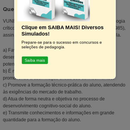
Questão 7
VUNESP | A partir das considerações acerca da pedagogia
Clique em SAIBA MAIS! Diversos
crítico- social dos conteúdos, analisada por Libâneo (1985),
Simulados!
assinale a alternativa correta acerca da função da escola.
Prepare-se para o sucesso em concursos e
seleções de pedagogia.
a) Favorece a escolarização para todos e o
desenvolvimento humano de acordo com as
Saiba mais
potencialidades individuais.
b) É mediadora entre o aluno e mundo da cultura,
promovendo a assimilação crítica dos conhecimentos.
c) Promove a formação técnico-prática do aluno, atendendo
às exigências do mercado de trabalho.
d) Atua de forma neutra e objetiva no processo de
desenvolvimento cognitivo-social do aluno.
e) Transmite conhecimentos e informações em grande
quantidade para a formação do aluno.