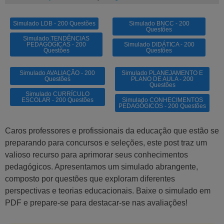
Simulado LDB - 200 Questões
Simulado BNCC - 200
Questões
Simulado TENDÊNCIAS
PEDAGÓGICAS - 200
Simulado DIDÁTICA - 200
Questões
Questões
Simulado AVALIAÇÃO - 200
Simulado PLANEJAMENTO E
Questões
PLANO DE AULA - 200
Questões
Simulado CURRÍCULO
ESCOLAR - 200 Questões
Simulado CONHECIMENTOS
PEDAGÓGICOS - 200 Questões
Caros professores e profissionais da educação que estão se
preparando para concursos e seleções, este post traz um
valioso recurso para aprimorar seus conhecimentos
pedagógicos. Apresentamos um simulado abrangente,
composto por questões que exploram diferentes
perspectivas e teorias educacionais. Baixe o simulado em
PDF e prepare-se para destacar-se nas avaliações!