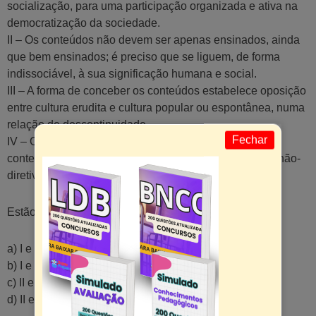
socialização, para uma participação organizada e ativa na
democratização da sociedade.
II – Os conteúdos não devem ser apenas ensinados, ainda
que bem ensinados; é preciso que se liguem, de forma
indissociável, à sua significação humana e social.
III – A forma de conceber os conteúdos estabelece oposição
entre cultura erudita e cultura popular ou espontânea, numa
relação de descontinuidade.
Fechar
IV – O papel de mediação em torno da análise dos
conteúdos é exercido pelo professor sempre de forma não-
diretiva, evitando a intervenção pedagógica.
Estão corretos apenas os itens:
a) I e II.
b) I e III.
c) II e III.
d) II e IV.