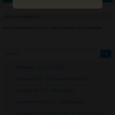
DEIXE UM COMENTÁRIO
Você precisa fazer o
login
para publicar um comentário.
Simulados – CLIQUE AQUI
Simulado LDB – 200 Questões de 2023
Simulado BNCC – 200 Questões
Simulado AVALIAÇÃO – 200 Questões
Simulado PLANEJAMENTO E PLANO DE AULA –