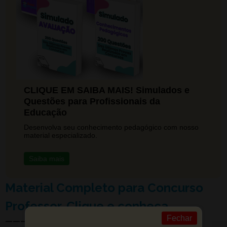
CLIQUE EM SAIBA MAIS! Simulados e
Questões para Profissionais da
Educação
Desenvolva seu conhecimento pedagógico com nosso
material especializado.
Saiba mais
Material Completo para Concurso
Professor. Clique e conheça.
Fechar
——————————————————–