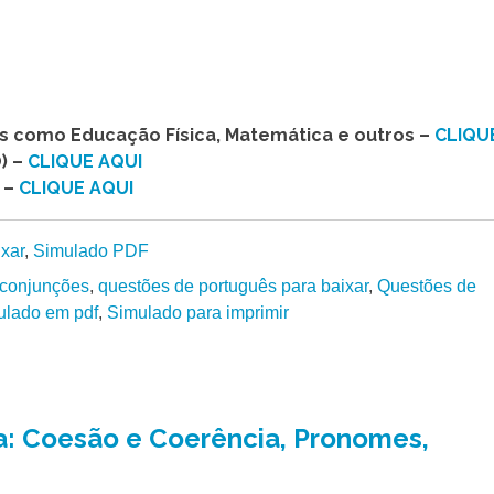
as como Educação Física, Matemática e outros –
CLIQU
) –
CLIQUE AQUI
 –
CLIQUE AQUI
ixar
,
Simulado PDF
 conjunções
,
questões de português para baixar
,
Questões de
ulado em pdf
,
Simulado para imprimir
: Coesão e Coerência, Pronomes,