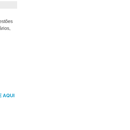
estões
rios,
E AQUI