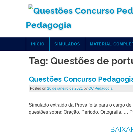
Skip
to
content
Pedagogia
INÍCIO
SIMULADOS
MATERIAL COMPLE
Tag:
Questões de port
Questões Concurso Pedagogia: 
Posted on
26 de janeiro de 2021
by
QC Pedagogia
Simulado extraído da Prova feita para o cargo 
questões sobre: Oração, Período, Ortografia, … Pa
BAIXA