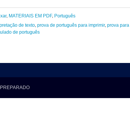
ixar
,
MATERIAIS EM PDF
,
Português
rpretação de texto
,
prova de português para imprimir
,
prova para
ulado de português
 PREPARADO