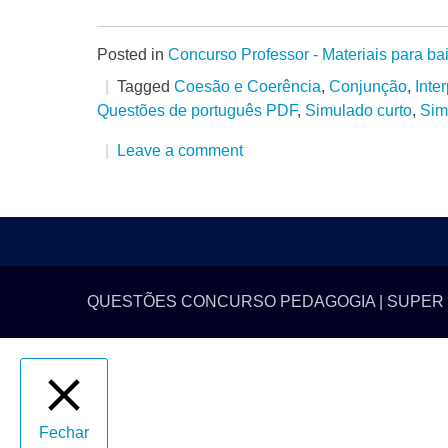
Posted in
Concurso Professor - Materiais para ba
Tagged
Coesão e Coerência
,
Conjunção
,
Inte
Questões de português PDF
,
Simulado curto
,
Sim
Leave a comment
QUESTÕES CONCURSO PEDAGOGIA | SUPER
Fechar