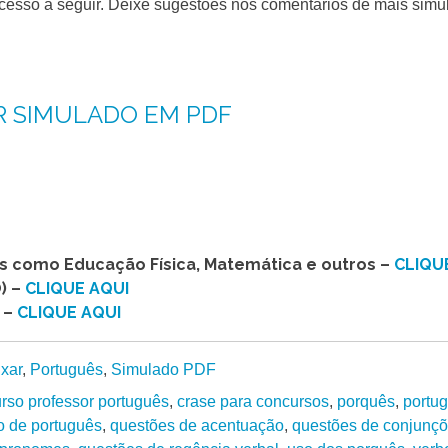
acesso a seguir. Deixe sugestões nos comentários de mais simu
R SIMULADO EM PDF
as como Educação Física, Matemática e outros –
CLIQU
) –
CLIQUE AQUI
 –
CLIQUE AQUI
ixar
,
Português
,
Simulado PDF
rso professor português
,
crase para concursos
,
porquês
,
portu
o de português
,
questões de acentuação
,
questões de conjunçõ