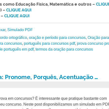
as como Educação Física, Matemática e outros –
CLIQU
) –
CLIQUE AQUI
 –
CLIQUE AQUI
ixar
,
Simulado PDF
ordo ortográfico
,
oração e período para concursos
,
Oração para
ra concursos
,
português para concursos pdf
,
prova concurso pr
e português em pdf
,
termos da oração para concursos
: Pronome, Porquês, Acentuação …
rova em concursos? É interessante que pratique bastante com
seu concurso. Neste post disponibilizamos um simulado em P