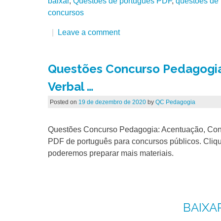
baixar
,
Questões de português PDF
,
questões de
concursos
Leave a comment
Questões Concurso Pedagogia
Verbal …
Posted on
19 de dezembro de 2020
by
QC Pedagogia
Questões Concurso Pedagogia: Acentuação, Con
PDF de português para concursos públicos. Clique
poderemos preparar mais materiais.
BAIXA