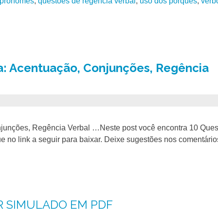
 pronomes
,
questões de regência verbal
,
uso dos porquês
,
verb
: Acentuação, Conjunções, Regência
junções, Regência Verbal …Neste post você encontra 10 Que
 no link a seguir para baixar. Deixe sugestões nos comentário
R SIMULADO EM PDF