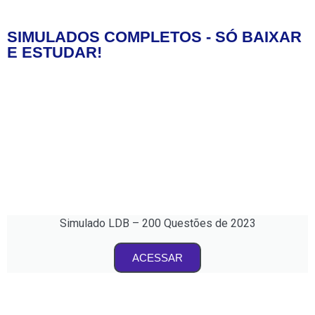
SIMULADOS COMPLETOS - SÓ BAIXAR
MELHOR ESTRATÉGIA DE
E ESTUDAR!
CONCURSOS!
A chave para passar em concursos é adquirir
habilidades estratégicas para abordar as questões
de forma eficaz, como a análise cuidadosa das
alternativas e a gestão inteligente do tempo durante
a prova.
Simulado LDB – 200 Questões de 2023
ACESSAR