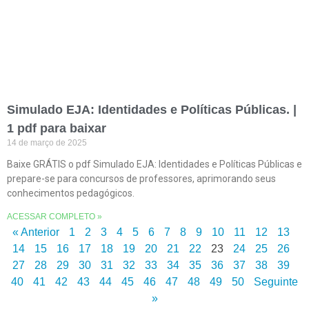
Simulado EJA: Identidades e Políticas Públicas. |
1 pdf para baixar
14 de março de 2025
Baixe GRÁTIS o pdf Simulado EJA: Identidades e Políticas Públicas e
prepare-se para concursos de professores, aprimorando seus
conhecimentos pedagógicos.
ACESSAR COMPLETO »
« Anterior
1
2
3
4
5
6
7
8
9
10
11
12
13
14
15
16
17
18
19
20
21
22
23
24
25
26
27
28
29
30
31
32
33
34
35
36
37
38
39
40
41
42
43
44
45
46
47
48
49
50
Seguinte
»