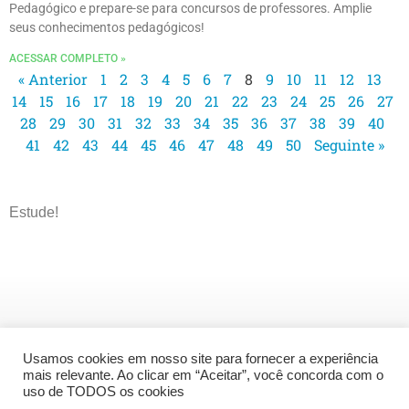
Pedagógico e prepare-se para concursos de professores. Amplie
seus conhecimentos pedagógicos!
ACESSAR COMPLETO »
« Anterior
1
2
3
4
5
6
7
8
9
10
11
12
13
14
15
16
17
18
19
20
21
22
23
24
25
26
27
28
29
30
31
32
33
34
35
36
37
38
39
40
41
42
43
44
45
46
47
48
49
50
Seguinte »
Estude!
Usamos cookies em nosso site para fornecer a experiência
mais relevante. Ao clicar em “Aceitar”, você concorda com o
uso de TODOS os cookies