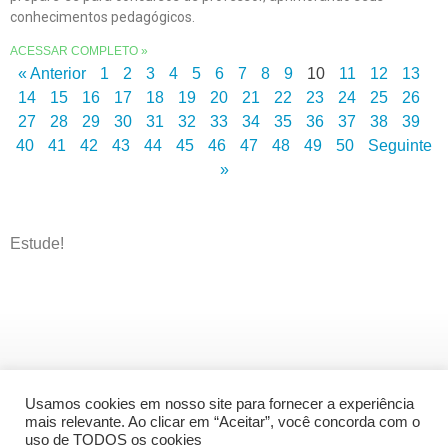
conhecimentos pedagógicos.
ACESSAR COMPLETO »
« Anterior
1
2
3
4
5
6
7
8
9
10
11
12
13
14
15
16
17
18
19
20
21
22
23
24
25
26
27
28
29
30
31
32
33
34
35
36
37
38
39
40
41
42
43
44
45
46
47
48
49
50
Seguinte
»
Estude!
Usamos cookies em nosso site para fornecer a experiência
mais relevante. Ao clicar em “Aceitar”, você concorda com o
uso de TODOS os cookies