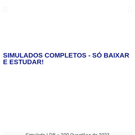
SIMULADOS COMPLETOS - SÓ BAIXAR
MELHOR ESTRATÉGIA DE
E ESTUDAR!
CONCURSOS!
A chave para passar em concursos é adquirir
habilidades estratégicas para abordar as questões
de forma eficaz, como a análise cuidadosa das
alternativas e a gestão inteligente do tempo durante
a prova.