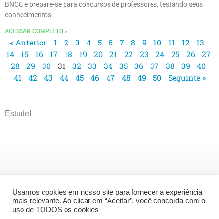
BNCC e prepare-se para concursos de professores, testando seus
conhecimentos
ACESSAR COMPLETO »
« Anterior
1
2
3
4
5
6
7
8
9
10
11
12
13
14
15
16
17
18
19
20
21
22
23
24
25
26
27
28
29
30
31
32
33
34
35
36
37
38
39
40
41
42
43
44
45
46
47
48
49
50
Seguinte »
Estude!
Usamos cookies em nosso site para fornecer a experiência
mais relevante. Ao clicar em “Aceitar”, você concorda com o
uso de TODOS os cookies