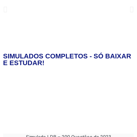
SIMULADOS COMPLETOS - SÓ BAIXAR
MELHOR ESTRATÉGIA DE
E ESTUDAR!
CONCURSOS!
A chave para passar em concursos é adquirir
habilidades estratégicas para abordar as questões
de forma eficaz, como a análise cuidadosa das
alternativas e a gestão inteligente do tempo durante
a prova.