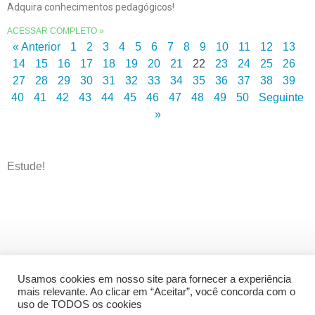
Adquira conhecimentos pedagógicos!
ACESSAR COMPLETO »
« Anterior
1
2
3
4
5
6
7
8
9
10
11
12
13
14
15
16
17
18
19
20
21
22
23
24
25
26
27
28
29
30
31
32
33
34
35
36
37
38
39
40
41
42
43
44
45
46
47
48
49
50
Seguinte
»
Estude!
Usamos cookies em nosso site para fornecer a experiência
mais relevante. Ao clicar em “Aceitar”, você concorda com o
uso de TODOS os cookies