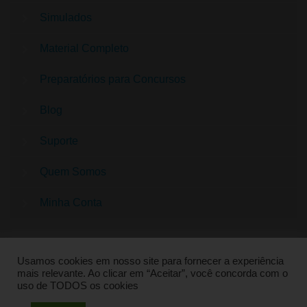
Simulados
Material Completo
Preparatórios para Concursos
Blog
Suporte
Quem Somos
Minha Conta
Usamos cookies em nosso site para fornecer a experiência
mais relevante. Ao clicar em “Aceitar”, você concorda com o
uso de TODOS os cookies
QUESTÕES CONCURSO PEDAGOGIA | SUPER