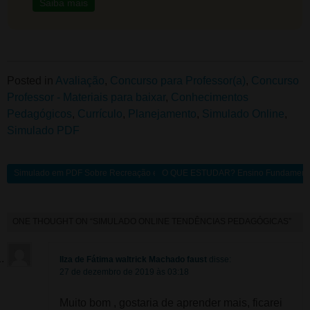
Saiba mais
Posted in
Avaliação
,
Concurso para Professor(a)
,
Concurso
Professor - Materiais para baixar
,
Conhecimentos
Pedagógicos
,
Currículo
,
Planejamento
,
Simulado Online
,
Simulado PDF
Simulado em PDF Sobre Recreação e Jogos
O QUE ESTUDAR? Ensino Fundamental – 
ONE THOUGHT ON “
SIMULADO ONLINE TENDÊNCIAS PEDAGÓGICAS
”
Ilza de Fátima waltrick Machado faust
disse:
27 de dezembro de 2019 às 03:18
Muito bom , gostaria de aprender mais, ficarei