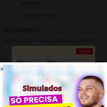
muito grata.
Acesse para responder
DEIXE UM COMENTÁRIO
Você precisa fazer o
login
para publicar um comentário.
Fechar
Simulados – CLIQUE AQUI
Simulado LDB – 200 Questões de 2023
Simulado BNCC – 200 Questões