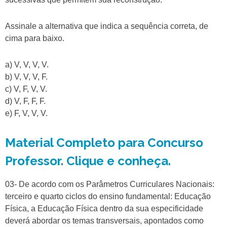
Assinale a alternativa que indica a sequência correta, de
cima para baixo.
a) V, V, V, V.
b) V, V, V, F.
c) V, F, V, V.
d) V, F, F, F.
e) F, V, V, V.
Material Completo para Concurso
Professor. Clique e conheça.
03- De acordo com os Parâmetros Curriculares Nacionais:
terceiro e quarto ciclos do ensino fundamental: Educação
Física, a Educação Física dentro da sua especificidade
deverá abordar os temas transversais, apontados como