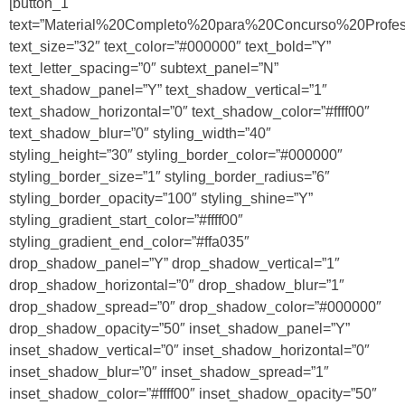
[button_1
text=”Material%20Completo%20para%20Concurso%20Prof
text_size=”32″ text_color=”#000000″ text_bold=”Y”
text_letter_spacing=”0″ subtext_panel=”N”
text_shadow_panel=”Y” text_shadow_vertical=”1″
text_shadow_horizontal=”0″ text_shadow_color=”#ffff00″
text_shadow_blur=”0″ styling_width=”40″
styling_height=”30″ styling_border_color=”#000000″
styling_border_size=”1″ styling_border_radius=”6″
styling_border_opacity=”100″ styling_shine=”Y”
styling_gradient_start_color=”#ffff00″
styling_gradient_end_color=”#ffa035″
drop_shadow_panel=”Y” drop_shadow_vertical=”1″
drop_shadow_horizontal=”0″ drop_shadow_blur=”1″
drop_shadow_spread=”0″ drop_shadow_color=”#000000″
drop_shadow_opacity=”50″ inset_shadow_panel=”Y”
inset_shadow_vertical=”0″ inset_shadow_horizontal=”0″
inset_shadow_blur=”0″ inset_shadow_spread=”1″
inset_shadow_color=”#ffff00″ inset_shadow_opacity=”50″