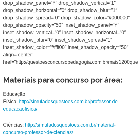
drop_shadow_panel=”Y” drop_shadow_vertical=”1″
drop_shadow_horizontal=”0″ drop_shadow_blur=”1″
drop_shadow_spread=”0″ drop_shadow_color=”#000000″
drop_shadow_opacity=”50″ inset_shadow_panel=”Y”
inset_shadow_vertical=”0″ inset_shadow_horizontal=”0″
inset_shadow_blur=”0″ inset_shadow_spread=”1″
inset_shadow_color=”#ffff00″ inset_shadow_opacity=”50″
align=”center”
href=”http://questoesconcursopedagogia.com.br/mais1200ques
Materiais para concurso por área:
Educação
Física:
http://simuladosquestoes.com.br/professor-de-
educacaofisica/
Ciências:
http://simuladosquestoes.com.br/material-
concurso-professor-de-ciencias/