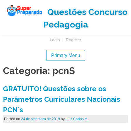
Skip
Questões Concurso
to
content
Pedagogia
Login
|
Register
Primary Menu
Categoria:
pcnS
GRATUITO! Questões sobre os
Parâmetros Curriculares Nacionais
PCN´s
Posted on
24 de setembro de 2019
by
Luiz Carlos M.