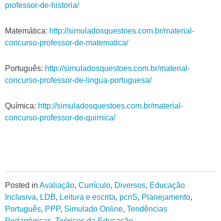
professor-de-historia/
Matemática:
http://simuladosquestoes.com.br/material-
concurso-professor-de-matematica/
Português:
http://simuladosquestoes.com.br/material-
concurso-professor-de-lingua-portuguesa/
Química:
http://simuladosquestoes.com.br/material-
concurso-professor-de-quimica/
Posted in
Avaliação
,
Currículo
,
Diversos
,
Educação
Inclusiva
,
LDB
,
Leitura e escrita
,
pcnS
,
Planejamento
,
Português
,
PPP
,
Simulado Online
,
Tendências
Pedagógicas
,
Teóricos da Educação