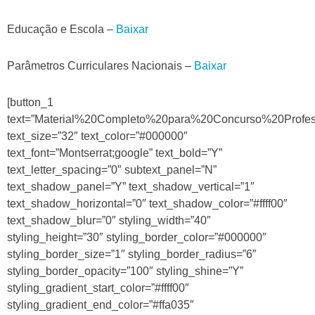
Educação e Escola –
Baixar
Parâmetros Curriculares Nacionais –
Baixar
[button_1
text=”Material%20Completo%20para%20Concurso%20Prof
text_size=”32″ text_color=”#000000″
text_font=”Montserrat;google” text_bold=”Y”
text_letter_spacing=”0″ subtext_panel=”N”
text_shadow_panel=”Y” text_shadow_vertical=”1″
text_shadow_horizontal=”0″ text_shadow_color=”#ffff00″
text_shadow_blur=”0″ styling_width=”40″
styling_height=”30″ styling_border_color=”#000000″
styling_border_size=”1″ styling_border_radius=”6″
styling_border_opacity=”100″ styling_shine=”Y”
styling_gradient_start_color=”#ffff00″
styling_gradient_end_color=”#ffa035″