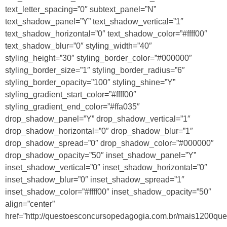
text_letter_spacing=”0″ subtext_panel=”N”
text_shadow_panel=”Y” text_shadow_vertical=”1″
text_shadow_horizontal=”0″ text_shadow_color=”#ffff00″
text_shadow_blur=”0″ styling_width=”40″
styling_height=”30″ styling_border_color=”#000000″
styling_border_size=”1″ styling_border_radius=”6″
styling_border_opacity=”100″ styling_shine=”Y”
styling_gradient_start_color=”#ffff00″
styling_gradient_end_color=”#ffa035″
drop_shadow_panel=”Y” drop_shadow_vertical=”1″
drop_shadow_horizontal=”0″ drop_shadow_blur=”1″
drop_shadow_spread=”0″ drop_shadow_color=”#000000″
drop_shadow_opacity=”50″ inset_shadow_panel=”Y”
inset_shadow_vertical=”0″ inset_shadow_horizontal=”0″
inset_shadow_blur=”0″ inset_shadow_spread=”1″
inset_shadow_color=”#ffff00″ inset_shadow_opacity=”50″
align=”center”
href=”http://questoesconcursopedagogia.com.br/mais1200ques